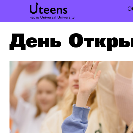
О
День Откры