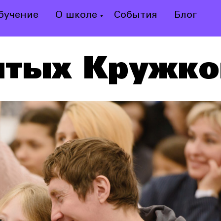
бучение
О школе
События
Блог
тых Кружко