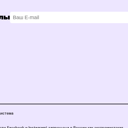
олы
система