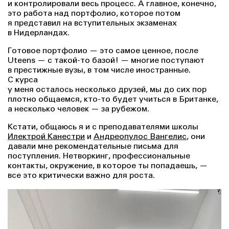
и контролировали весь процесс. А главное, конечно,
это работа над портфолио, которое потом
я представил на вступительных экзаменах
в Нидерландах.
Готовое портфолио — это самое ценное, после
Uteens — с такой-то базой! — многие поступают
в престижные вузы, в том числе иностранные.
С курса
у меня осталось несколько друзей, мы до сих пор
плотно общаемся, кто-то будет учиться в Британке,
а несколько человек — за рубежом.
Кстати, общаюсь я и с преподавателями школы
Илектрой Канестри
и
Андреопулос Вангелис
, они
давали мне рекомендательные письма для
поступления. Нетворкинг, профессиональные
контакты, окружение, в которое ты попадаешь, —
все это критически важно для роста.