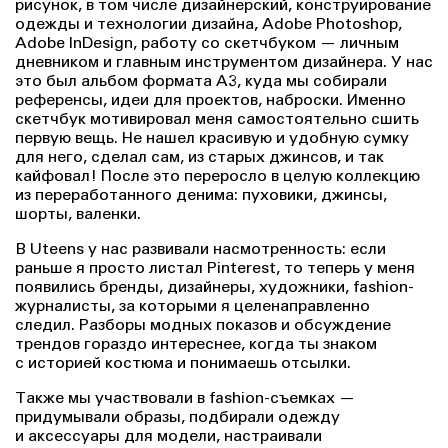
рисунок, в том числе дизайнерский, конструирование
одежды и технологии дизайна, Adobe Photoshop,
Adobe InDesign, работу со скетчбуком — личным
дневником и главным инструментом дизайнера. У нас
это был альбом формата А3, куда мы собирали
референсы, идеи для проектов, наброски. Именно
скетчбук мотивировал меня самостоятельно сшить
первую вещь. Не нашел красивую и удобную сумку
для него, сделал сам, из старых джинсов, и так
кайфовал! После это переросло в целую коллекцию
из переработанного денима: пуховики, джинсы,
шорты, валенки.
В Uteens у нас развивали насмотренность: если
раньше я просто листал Pinterest, то теперь у меня
появились бренды, дизайнеры, художники, fashion-
журналисты, за которыми я целенаправленно
следил. Разборы модных показов и обсуждение
трендов гораздо интереснее, когда ты знаком
с историей костюма и понимаешь отсылки.
Также мы участвовали в fashion-съемках —
придумывали образы, подбирали одежду
и аксессуары для модели, настраивали