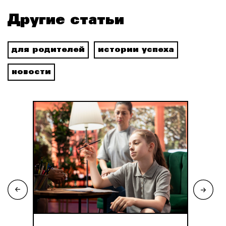
Другие статьи
для родителей
истории успеха
новости
пеха